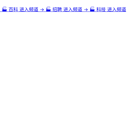
→
🏭
百科
进入频道 →
🏭
招聘
进入频道 →
🏭
科技
进入频道
特别是各种壮丽的瀑布、溶洞和奇特的喀斯特地貌景观吸引了众多游客。
味和风味受到了许多人的喜爱。
族侗族自治州的侗族木楼群、贵阳的青岩古镇等都是贵州省的重要文化遗产。
地貌景观也是独特的，有着许多美丽的溶洞和天坑景观。
客欢迎的旅游目的地。