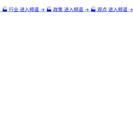
→
🏭
行业
进入频道 →
🏭
政策
进入频道 →
🏭
观点
进入频道 
、荔波小七孔、镇远古镇、千户苗寨、龙宫等。贵州的自然风光独特迷人，
州美食包括酸汤鱼、酸辣粉、肠旺面、遵义羊肉粉等，这些美食以其独特的口
统文化，以及许多历史悠久的古建筑、寺庙和传统手工艺品。例如黔东南苗
族侗族自治州的千户苗寨、黄果树瀑布、花溪公园等。此外，贵州的喀斯特
的少数民族文化、壮丽的自然景观和独特的美食，使得贵州成为了一个备受游