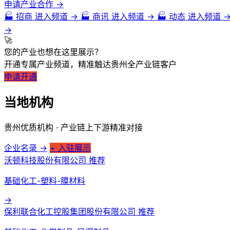
申请产业合作 →
和传承。
🏭
招商
进入频道 →
🏭
商讯
进入频道 →
🏭
动态
进入频道 
搜索
旅游胜地
→
🚀
贵州省拥有许多令人叹为观止的旅游胜地。著名的旅游景点包括黄果树瀑布
您的产业也想在这里展示？
开通专属产业频道，精准触达贵州全产业链客户
特色美食
申请开通
贵州的美食以酸辣为特色，多以辣椒、酸汤和酸菜为主要调料。著名的贵
当地机构
文化遗产
贵州优质机构 · 产业链上下游精准对接
贵州省有着丰富多样的文化遗产，包括苗族、侗族、布依族等少数民族的传
自然风光
企业名录 →
+ 入驻展示
沃顿科技股份有限公司
推荐
贵州省拥有丰富的自然风光资源。境内有许多壮丽的山川景色，如黔东南苗
基础化工-塑料-膜材料
总的来说，贵州是一个自然风光优美，历史文化底蕴深厚的省份。它独特
→
保利联合化工控股集团股份有限公司
推荐