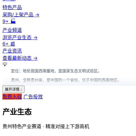
特色产品
采购/上架产品 →
9+
🏭
产业频道
浏览产业生态 →
6+
📰
产业资讯
查看最新动态 →
💡
定位：地处我国西南腹地，是国家生态文明试验区。
产业供应链
立足贵州特色产业，面向全球拓展市场
贵州，全称贵州省，是中国的一个省份，位于中国的西南地区。
首页
/
区域门户
/
中国
/
贵州省
展开详情 ↓
免费入驻
广告投放
贵州省
产业供应链门户
地理特点
产业生态
贵州省地处云贵高原，地势复杂多样，包括高山、高原、丘陵和盆地等地形
发展地方产业，培植优质企业，汇聚优质产业带，实现
历史文化
贵州特色产业赛道 · 精准对接上下游商机
贵州省历史悠久，有着丰富的历史文化遗产。在古代，这片土地上有着各种