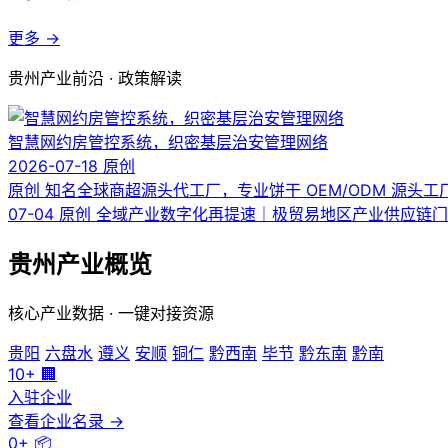
更多 →
贵州产业前沿 · 政策解读
智慧网约房管控系统，织密基层治安管理网络
2026-07-18
原创
原创
知名全球商超源头代工厂，专业饼干 OEM/ODM 源头工
07-04
原创
全域产业数字化再提速｜极贸易地区产业供应链
贵州产业概览
核心产业数据 · 一键对接资源
贵阳
六盘水
遵义
安顺
铜仁
黔西南
毕节
黔东南
黔南
10+
🏢
入驻企业
查看企业名录 →
0+
📦