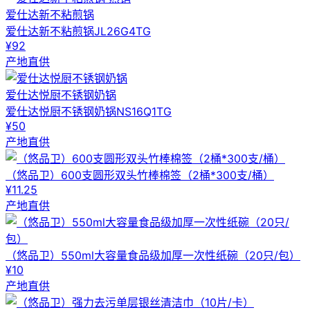
爱仕达新不粘煎锅
爱仕达新不粘煎锅JL26G4TG
¥92
产地直供
爱仕达悦厨不锈钢奶锅
爱仕达悦厨不锈钢奶锅NS16Q1TG
¥50
产地直供
（悠品卫）600支圆形双头竹棒棉签（2桶*300支/桶）
¥11.25
产地直供
（悠品卫）550ml大容量食品级加厚一次性纸碗（20只/包）
¥10
产地直供