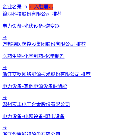
丝绸文化：浙江的丝绸文化也十分著名，杭州的丝绸产品以其精美的质
企业名录 →
+ 入驻展示
量和独特的设计而闻名于世。
锦浪科技股份有限公司
推荐
民俗文化：浙江的民俗文化也十分丰富，如龙舟竞渡、舞龙舞狮、打年
糕等。这些民俗活动反映了浙江人民的生活习惯和传统文化。
电力设备-光伏设备-逆变器
特色美食
→
万邦德医药控股集团股份有限公司
推荐
作为美食荒漠的浙江特色美食，常见的有龙井虾仁、干菜焖肉、东坡
肉、叫花童子鸡、西湖醋鱼、宁波年糕、金华火腿、越州糟烧、糖火烧、虾
医药生物-化学制药-化学制剂
爆鳝面等等。
→
总体来说，浙江省以其繁荣的经济、丰富的旅游资源、悠久的历史文化
浙江艾罗网络能源技术股份有限公司
推荐
和优美的自然景观获得了广泛的赞誉。
电力设备-其他电源设备Ⅱ-储能
→
温州宏丰电工合金股份有限公司
电力设备-电网设备-配电设备
→
浙江华策影视股份有限公司