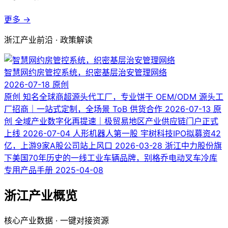
更多 →
浙江产业前沿 · 政策解读
智慧网约房管控系统，织密基层治安管理网络
2026-07-18
原创
原创
知名全球商超源头代工厂，专业饼干 OEM/ODM 源头工
厂招商｜一站式定制，全场景 ToB 供货合作
2026-07-13
原
创
全域产业数字化再提速｜极贸易地区产业供应链门户正式
上线
2026-07-04
人形机器人第一股 宇树科技IPO拟募资42
亿，上游9家A股公司站上风口
2026-03-28
浙江中力股份旗
下美国70年历史的一线工业车辆品牌，别格乔电动叉车冷库
专用产品手册
2025-04-08
浙江产业概览
核心产业数据 · 一键对接资源