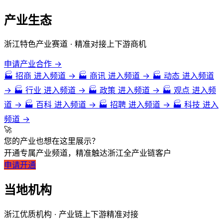
致平行的三支，地跨钱塘江、瓯江、灵江、苕溪、甬江、飞云江、鳌江、曹
娥江八大水系，由平原、丘陵、盆地、山地岛屿构成。
搜索
产业生态
文化特色
浙江特色产业赛道 · 精准对接上下游商机
历史文化：浙江是中国古代文明的发祥地之一，拥有丰富的历史文化遗
存，如良渚文化、河姆渡文化、马家浜文化等。此外，浙江还孕育了许多文
申请产业合作 →
人墨客、文化名人，如王羲之、陆游、宋濂等。
🏭
招商
进入频道 →
🏭
商讯
进入频道 →
🏭
动态
进入频道
古建筑文化：浙江的古建筑文化也十分丰富，如杭州的西湖十景、绍兴
→
🏭
行业
进入频道 →
🏭
政策
进入频道 →
🏭
观点
进入频
的古桥等。这些古建筑不仅具有极高的艺术价值，还反映了浙江人民的历史
道 →
🏭
百科
进入频道 →
🏭
招聘
进入频道 →
🏭
科技
进入
传统和文化底蕴。
频道 →
茶文化：浙江是中国的产茶大省，有着悠久的茶文化历史。浙江的茶文
🚀
化不仅包括茶叶的种植和生产，还包括茶道的传承和发展。
您的产业也想在这里展示？
丝绸文化：浙江的丝绸文化也十分著名，杭州的丝绸产品以其精美的质
开通专属产业频道，精准触达浙江全产业链客户
量和独特的设计而闻名于世。
申请开通
民俗文化：浙江的民俗文化也十分丰富，如龙舟竞渡、舞龙舞狮、打年
糕等。这些民俗活动反映了浙江人民的生活习惯和传统文化。
当地机构
茶文化：浙江是中国的产茶大省，有着悠久的茶文化历史。浙江的茶文
化不仅包括茶叶的种植和生产，还包括茶道的传承和发展。
浙江优质机构 · 产业链上下游精准对接