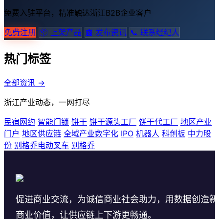
免费入驻平台，精准触达浙江B2B企业客户
免费注册
📦 上架产品
📰 发布资讯
📞 联系经纪人
热门标签
全部资讯 →
浙江产业动态，一网打尽
民宿网约
智能门锁
饼干
饼干源头工厂
饼干代工厂
地区产业
门户
地区供应链
全域产业数字化
IPO
机器人
科创板
中力股
份
别格乔电动叉车
别格乔
促进商业交流，为诚信商业社会助力，用数据创造新
商业价值，让供应链上下游更畅通。