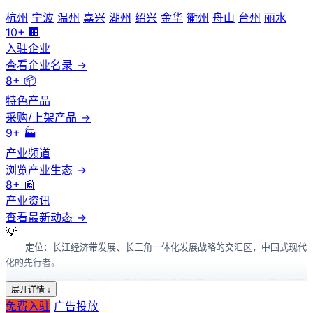
杭州
宁波
温州
嘉兴
湖州
绍兴
金华
衢州
舟山
台州
丽水
10+
🏢
入驻企业
查看企业名录 →
8+
📦
特色产品
采购/上架产品 →
9+
🏭
产业频道
浏览产业生态 →
产业供应链
立足浙江特色产业，面向全球拓展市场
8+
📰
首页
/
区域门户
/
中国
/
浙江省
产业资讯
查看最新动态 →
浙江省
产业供应链门户
💡
定位：长江经济带发展、长三角一体化发展战略的交汇区，中国式现代
发展地方产业，培植优质企业，汇聚优质产业带，实现高效协同
化的先行者。
发展。
浙江简称"浙"，是中华人民共和国省级行政区，省会杭州，位于长江三
展开详情 ↓
角洲地区。浙江地势由西南向东北倾斜，地形复杂，山脉自西南向东北成大
免费入驻
广告投放