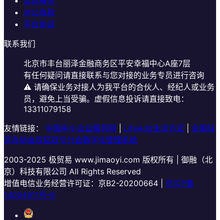
售后服务
对公收款
平台协议
联系我们
北京市丰台丽泽金融商务区平安幸福中心A座7层
有任何疑问请直接联系与您对接的业务专员进行咨询
⚠️ 请确保业务对接人为我平台的合伙人、经纪人或业务
员，避免上当受骗。虚假信息投诉请直接致电：
13311079158
友情链接：
中国中小企业服务网
|
LifeAdd生活方式
|
全国驻
京办协会双招双引分会数字化管理系统
2003-2025
极贸易 www.jimaoyi.com 版权所有 | 御融（北
京）科技有限公司 All Rights Reserved
增值电信业务经营许可证：京B2-20200664 |
京ICP备
14004911号-8