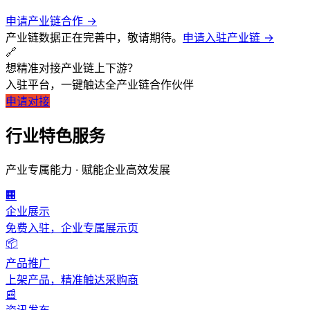
申请产业链合作 →
产业链数据正在完善中，敬请期待。
申请入驻产业链 →
🔗
想精准对接产业链上下游？
入驻平台，一键触达全产业链合作伙伴
申请对接
行业特色服务
产业专属能力 · 赋能企业高效发展
行业门户
聚焦产业链，赋能企业发展
首页
/
行业门户
/
加工制造
/
军工
🏢
企业展示
军工
行业供应链门户
免费入驻，企业专属展示页
📦
汇聚军工产业链优质资源，实现高效协同发展
产品推广
上架产品，精准触达采购商
📰