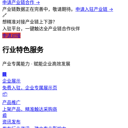
申请产业链合作 →
产业链数据正在完善中，敬请期待。
申请入驻产业链 →
🔗
想精准对接产业链上下游？
入驻平台，一键触达全产业链合作伙伴
申请对接
行业特色服务
产业专属能力 · 赋能企业高效发展
行业门户
聚焦产业链，赋能企业发展
🏢
首页
/
行业门户
/
教育培训
/
高等院校
企业展示
免费入驻，企业专属展示页
高等院校
行业供应链门
📦
产品推广
上架产品，精准触达采购商
汇聚高等院校产业链优质资源，实现高效协同发展
📰
资讯发布