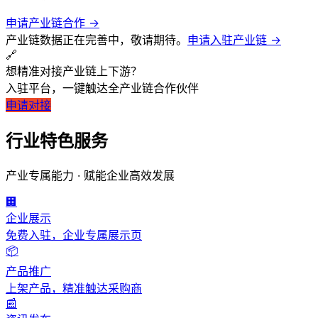
申请产业链合作 →
产业链数据正在完善中，敬请期待。
申请入驻产业链 →
🔗
想精准对接产业链上下游？
入驻平台，一键触达全产业链合作伙伴
申请对接
行业特色服务
产业专属能力 · 赋能企业高效发展
行业门户
聚焦产业链，赋能企业发展
首页
/
行业门户
/
医疗健康
🏢
企业展示
医疗健康
行业供应链门
免费入驻，企业专属展示页
📦
产品推广
汇聚医疗健康产业链优质资源，实现高效协同发展
上架产品，精准触达采购商
📰