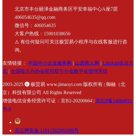
北京市丰台丽泽金融商务区平安幸福中心A座7层
406054635@qq.com
微信号：406054635
大客户热线：15901038656
⚠️ 有任何疑问可关注极贸易小程序与在线客服进行咨
询。
友情链接：
中国中小企业服务网
|
山西商人网
|
LifeAdd生活方
式
|
全国驻京办协会双招双引分会数字化管理系统
2003-2025
极贸易 www.jimaoyi.com 版权所有 | 御融（北
京）科技有限公司 All Rights Reserved
增值电信业务经营许可证：京B2-20200664 |
京ICP备14004911
号-8
京公网安备 11011502003396号