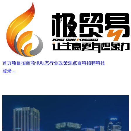
极贸易
首页
项目
招商
商讯
动态
行业
政策
观点
百科
招聘
科技
登录
→