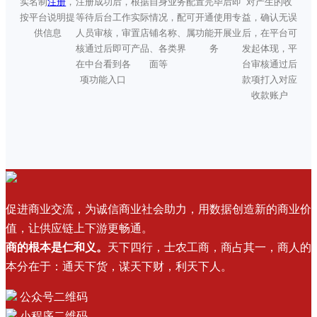
实名制
注册
，
注册成功后，
根据自身业务
配置完毕后即
对产生的收
按平台说明提
等待后台工作
实际情况，配
可开通使用专
益，确认无误
供信息
人员审核，审
置店铺名称、
属功能开展业
后，在平台可
核通过后即可
产品、各类界
务
发起体现，平
在中台看到各
面等
台审核通过后
项功能入口
款项打入对应
收款账户
促进商业交流，为诚信商业社会助力，用数据创造新的商业价
值，让供应链上下游更畅通。
商的根本是仁和义。
天下四行，士农工商，商占其一，商人的
本分在于：通天下货，谋天下财，利天下人。
公众号二维码
小程序二维码