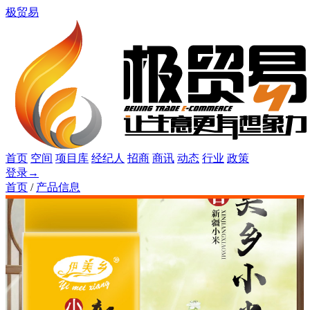
极贸易
首页
空间
项目库
经纪人
招商
商讯
动态
行业
政策
登录
→
首页
/
产品信息