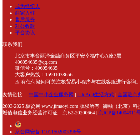
成为经纪人
商家入驻
售后服务
对公收款
平台协议
联系我们
北京市丰台丽泽金融商务区平安幸福中心A座7层
406054635@qq.com
微信号：406054635
大客户热线：15901038656
⚠️ 有任何疑问可关注极贸易小程序与在线客服进行咨询
友情链接：
中国中小企业服务网
|
LifeAdd生活方式
|
全国驻京
2003-2025
极贸易 www.jimaoyi.com 版权所有 | 御融（北京）科技有限
增值电信业务经营许可证：京B2-20200664 |
京ICP备14004911号
京公网安备 11011502003396号