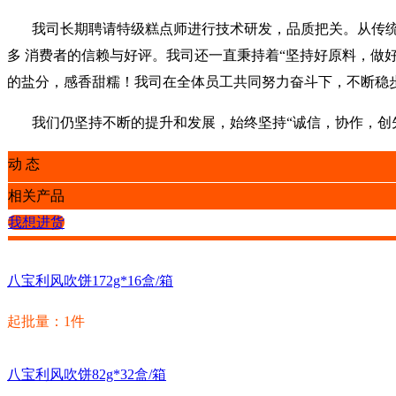
我司长期聘请特级糕点师进行技术研发，品质把关。从传统
多 消费者的信赖与好评。我司还一直秉持着“坚持好原料，做
的盐分，感香甜糯！我司在全体员工共同努力奋斗下，不断稳步前 
我们仍坚持不断的提升和发展，始终坚持“诚信，协作，创先
动 态
相关产品
我想进货
八宝利风吹饼172g*16盒/箱
起批量：1件
八宝利风吹饼82g*32盒/箱