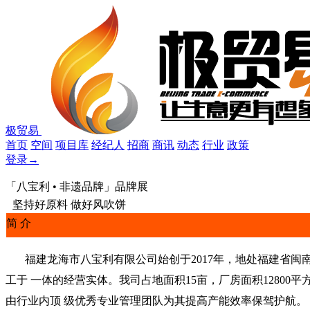
极贸易
首页
空间
项目库
经纪人
招商
商讯
动态
行业
政策
登录
→
「八宝利 • 非遗品牌」品牌展
坚持好原料 做好风吹饼
简 介
福建龙海市八宝利有限公司始创于2017年，地处福建省闽南
工于 一体的经营实体。我司占地面积15亩，厂房面积12800
由行业内顶 级优秀专业管理团队为其提高产能效率保驾护航。