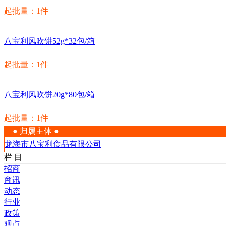
起批量：1件
八宝利风吹饼52g*32包/箱
起批量：1件
八宝利风吹饼20g*80包/箱
起批量：1件
—● 归属主体 ●—
龙海市八宝利食品有限公司
栏 目
招商
商讯
动态
行业
政策
观点