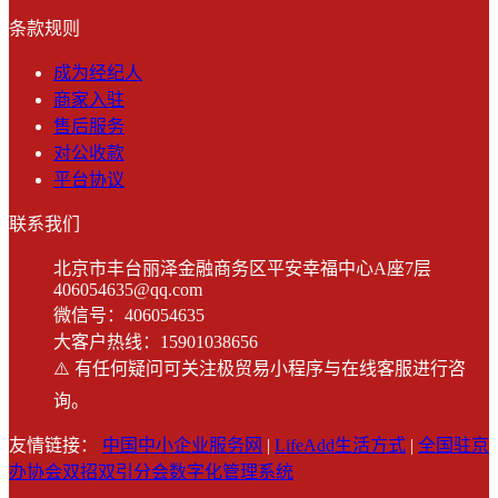
条款规则
成为经纪人
商家入驻
售后服务
对公收款
平台协议
联系我们
北京市丰台丽泽金融商务区平安幸福中心A座7层
406054635@qq.com
微信号：406054635
大客户热线：15901038656
⚠️ 有任何疑问可关注极贸易小程序与在线客服进行咨
询。
友情链接：
中国中小企业服务网
|
LifeAdd生活方式
|
全国驻京
办协会双招双引分会数字化管理系统