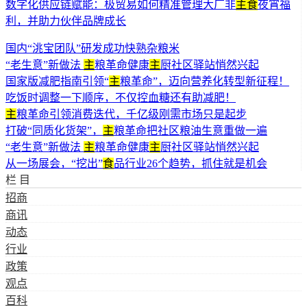
数字化供应链赋能：极贸易如何精准管理大厂非
主食
夜宵福
利，并助力伙伴品牌成长
国内“洮宝团队”研发成功快熟杂粮米
“老生意”新做法
主
粮革命健康
主
厨社区驿站悄然兴起
国家版减肥指南引领“
主
粮革命”，迈向营养化转型新征程！
吃饭时调整一下顺序，不仅控血糖还有助减肥！
主
粮革命引领消费迭代，千亿级刚需市场只是起步
打破“同质化货架”，
主
粮革命把社区粮油生意重做一遍
“老生意”新做法
主
粮革命健康
主
厨社区驿站悄然兴起
从一场展会，“挖出”
食
品行业26个趋势，抓住就是机会
栏 目
招商
商讯
动态
行业
政策
观点
百科