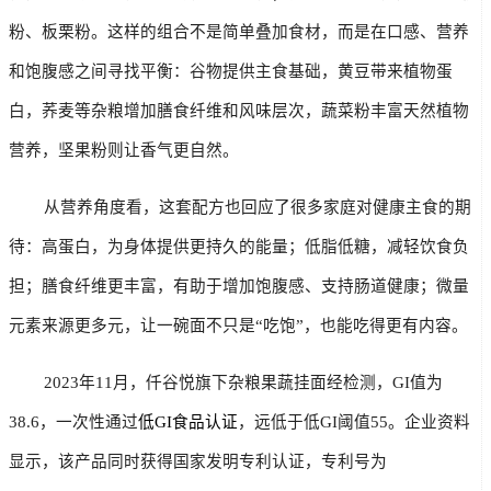
粉、板栗粉。这样的组合不是简单叠加食材，而是在口感、营养
和饱腹感之间寻找平衡：谷物提供主食基础，黄豆带来植物蛋
白，荞麦等杂粮增加膳食纤维和风味层次，蔬菜粉丰富天然植物
营养，坚果粉则让香气更自然。
        从营养角度看，这套配方也回应了很多家庭对健康主食的期
待：高蛋白，为身体提供更持久的能量；低脂低糖，减轻饮食负
担；膳食纤维更丰富，有助于增加饱腹感、支持肠道健康；微量
元素来源更多元，让一碗面不只是“吃饱”，也能吃得更有内容。
        2023年11月，仟谷悦旗下杂粮果蔬挂面经检测，GI值为
38.6，一次性通过
低GI食品认证
，远低于低GI阈值55。企业资料
显示，该产品同时获得国家发明专利认证，专利号为