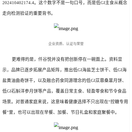
202410402174.4。这个数字不是一句口号，而是低GI主食从概念
走向检测验证的重要背书。
企业资质、认证与荣誉
        更难得的是，仟谷悦并没有把创新停在一碗面上。资料显
示，品牌已逐步拓展产品矩阵，推出低GI海盐芝士饼干、低GI海
盐黄油曲奇饼干，以及融合药食同源理念的低GI苁蓉桑葚月饼、
低GI石斛洋参月饼等产品，覆盖日常主食、轻盈零食和节令食品
场景。对普通家庭来说，这意味着健康选择不只出现在“控糖专用
餐”里，也可以出现在早餐、加餐、节日礼盒和家庭聚餐中。