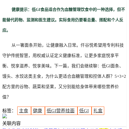
        健康提示：低GI食品适合作为血糖管理饮食中的一种选择，但不
能替代药物、监测和医生建议。实际食用仍要看总量、搭配和个人反
应。
        从一箸面条开始，让健康融入日常。仟谷悦希望用专利科技
守护传统智慧，用权威认证定义健康标准，让更多家庭悦享平
衡、悦享滋养、悦享美味。下一篇，我们会继续聊：低GI面条、
馒头、水饺这类主食，为什么更适合血糖管理和控体人群？5+3+2
配方里的谷物、蔬菜和坚果，又分别能给身体带来哪些营养价
值？
标签：
主食
健康
低GI营养挂面
低GI
礼盒
关联内容