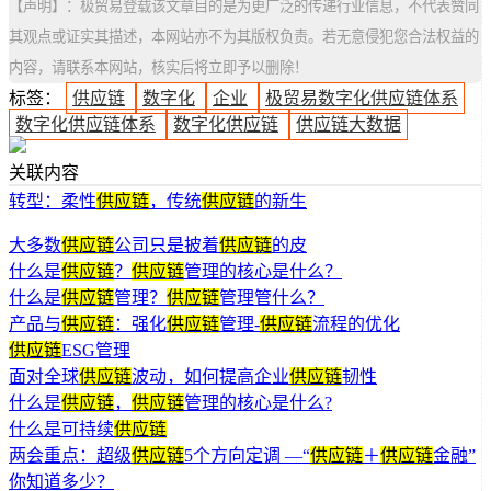
【声明】：极贸易登载该文章目的是为更广泛的传递行业信息，不代表赞同
其观点或证实其描述，本网站亦不为其版权负责。若无意侵犯您合法权益的
内容，请联系本网站，核实后将立即予以删除！
标签：
供应链
数字化
企业
极贸易数字化供应链体系
数字化供应链体系
数字化供应链
供应链大数据
关联内容
转型：柔性
供应链
，传统
供应链
的新生
大多数
供应链
公司只是披着
供应链
的皮
什么是
供应链
？
供应链
管理的核心是什么？
什么是
供应链
管理？
供应链
管理管什么？
产品与
供应链
：强化
供应链
管理-
供应链
流程的优化
供应链
ESG管理
面对全球
供应链
波动，如何提高企业
供应链
韧性
什么是
供应链
，
供应链
管理的核心是什么?
什么是可持续
供应链
两会重点：超级
供应链
5个方向定调 —“
供应链
＋
供应链
金融”
你知道多少？