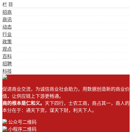
栏 目
招商
商讯
动态
行业
政策
观点
百科
招聘
科技
促进商业交流，为诚信商业社会助力，用数据创造新的商业价
值，让供应链上下游更畅通。
商的根本是仁和义。
天下四行，士农工商，商占其一，商人的
本分在于：通天下货，谋天下财，利天下人。
公众号二维码
小程序二维码