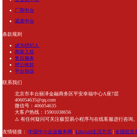
厂商中台
渠道中台
条款规则
成为经纪人
商家入驻
售后服务
对公收款
平台协议
联系我们
北京市丰台丽泽金融商务区平安幸福中心A座7层
406054635@qq.com
微信号：406054635
大客户热线：15901038656
⚠️ 有任何疑问可关注极贸易小程序与在线客服进行咨询
友情链接：
中国中小企业服务网
|
LifeAdd生活方式
|
全国驻京