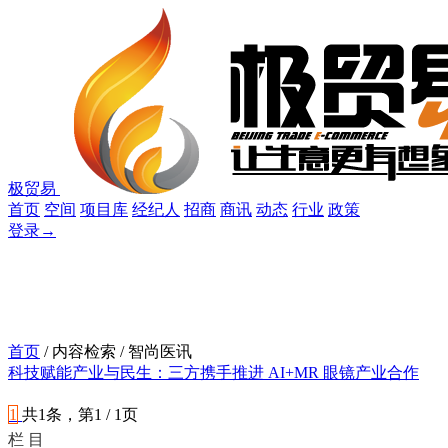
极贸易
首页
空间
项目库
经纪人
招商
商讯
动态
行业
政策
登录
→
首页
/ 内容检索 / 智尚医讯
科技赋能产业与民生：三方携手推进 AI+MR 眼镜产业合作
1
共1条，第1 / 1页
栏 目