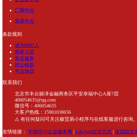
厂商中台
渠道中台
条款规则
成为经纪人
商家入驻
售后服务
对公收款
平台协议
联系我们
北京市丰台丽泽金融商务区平安幸福中心A座7层
406054635@qq.com
微信号：406054635
大客户热线：15901038656
⚠️ 有任何疑问可关注极贸易小程序与在线客服进行咨询
友情链接：
中国中小企业服务网
|
LifeAdd生活方式
|
全国驻京