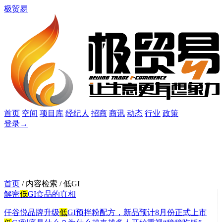
极贸易
首页
空间
项目库
经纪人
招商
商讯
动态
行业
政策
登录
→
首页
/ 内容检索 / 低GI
解密
低
GI食品的真相
仟谷悦品牌升级
低
GI预拌粉配方，新品预计8月份正式上市