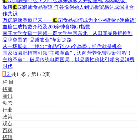
低
GI到底是什么？为什么越来越多人开始重视“稳稳吃饭”
深耕
低
GI健康食品赛道 仟谷悦创始人到访极贸易达成深度合
作共识
万亿健康赛道已来——
低
GI食品如何成为企业福利的‘硬通货’
血糖生成指数介绍及200余钟食物GI指数
南开大学女硕士带领一群大学生回东北，从田间品质把控到
品牌突围的“品质农业”革新之路
从一场展会，“挖出”食品行业26个趋势，抓住就是机会
国家版减肥指南引领“主粮革命”，迈向营养化转型新征程！
主粮革命”：破局传统电商困局，以品质性价比引领食品消费
时代
1
2
共11条，第1 / 2页
栏 目
招商
商讯
动态
行业
政策
观点
百科
招聘