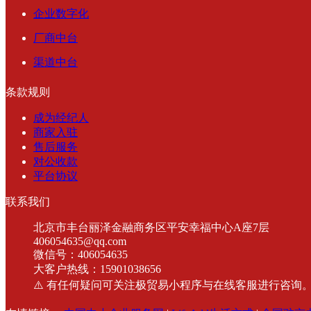
企业数字化
厂商中台
渠道中台
条款规则
成为经纪人
商家入驻
售后服务
对公收款
平台协议
联系我们
北京市丰台丽泽金融商务区平安幸福中心A座7层
406054635@qq.com
微信号：406054635
大客户热线：15901038656
⚠️ 有任何疑问可关注极贸易小程序与在线客服进行咨询