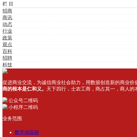
栏 目
招商
商讯
动态
行业
政策
观点
百科
招聘
科技
促进商业交流，为诚信商业社会助力，用数据创造新的商业价
商的根本是仁和义。
天下四行，士农工商，商占其一，商人的
公众号二维码
小程序二维码
业务范围
数字供应链