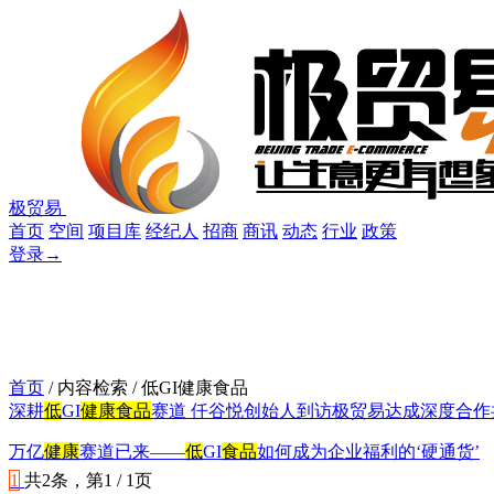
极贸易
首页
空间
项目库
经纪人
招商
商讯
动态
行业
政策
登录
→
首页
/ 内容检索 / 低GI健康食品
深耕
低
GI
健康食品
赛道 仟谷悦创始人到访极贸易达成深度合作
万亿
健康
赛道已来——
低
GI
食品
如何成为企业福利的‘硬通货’
1
共2条，第1 / 1页