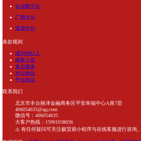
企业数字化
厂商中台
渠道中台
条款规则
成为经纪人
商家入驻
售后服务
对公收款
平台协议
联系我们
北京市丰台丽泽金融商务区平安幸福中心A座7层
406054635@qq.com
微信号：406054635
大客户热线：15901038656
⚠️ 有任何疑问可关注极贸易小程序与在线客服进行咨询