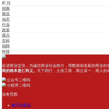
栏 目
招商
商讯
动态
行业
政策
观点
百科
招聘
科技
促进商业交流，为诚信商业社会助力，用数据创造新的商业价
商的根本是仁和义。
天下四行，士农工商，商占其一，商人的
公众号二维码
小程序二维码
业务范围
数字供应链